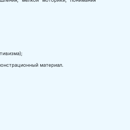
ышления, мелкой моторики, понимания
тивизма);
емонстрационный материал.