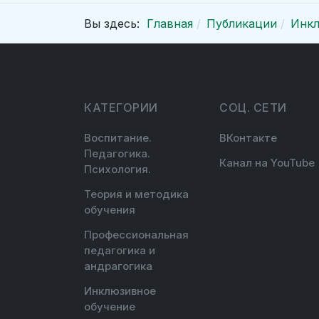
Вы здесь:
Главная
Публикации
Инкл
КАТЕГОРИИ
СОЦ. СЕТИ
Воспитание.
ВКонтакте
Педагогика.
Канал на YouTube
Психология.
Теория и методика
обучения
Профессиональная
педагогика и
андрагогика
Инклюзивное
обучение