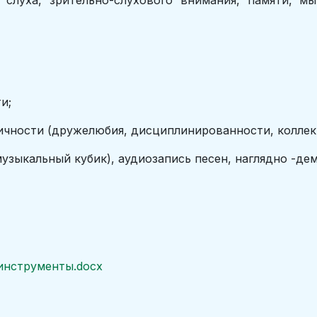
слуха, зрительно-слухового внимания, памяти, м
и;
ичности (дружелюбия, дисциплинированности, коллек
музыкальный кубик), аудиозапись песен, наглядно -д
инструменты.docx