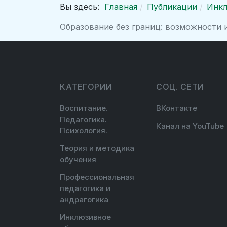
Вы здесь:
Главная
Публикации
Инкл
Образование без границ: возможности 
КАТЕГОРИИ
СОЦ. СЕТИ
Воспитание.
ВКонтакте
Педагогика.
Канал на YouTube
Психология.
Теория и методика
обучения
Профессиональная
педагогика и
андрагогика
Инклюзивное