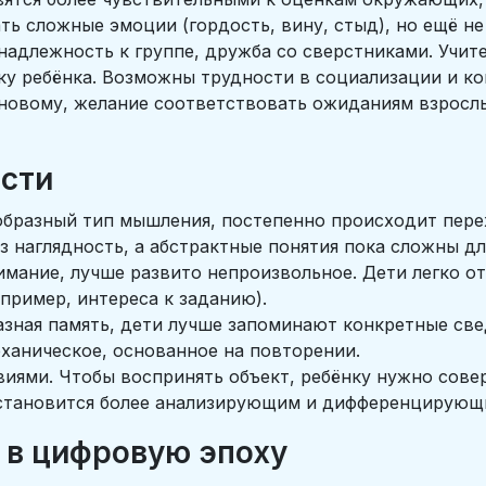
ь сложные эмоции (гордость, вину, стыд), но ещё н
надлежность к группе, дружба со сверстниками. Учит
ку ребёнка. Возможны трудности в социализации и к
 новому, желание соответствовать ожиданиям взрослы
.
сти
-образный тип мышления, постепенно происходит пере
 наглядность, а абстрактные понятия пока сложны д
имание, лучше развито непроизвольное. Дети легко о
пример, интереса к заданию).
азная память, дети лучше запоминают конкретные све
еханическое, основанное на повторении.
твиями. Чтобы воспринять объект, ребёнку нужно сове
е становится более анализирующим и дифференцирующ
 в цифровую эпоху