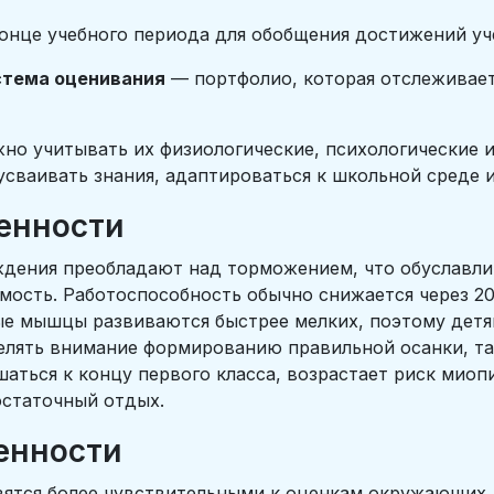
онце учебного периода для обобщения достижений уч
стема оценивания
— портфолио, которая отслеживае
о учитывать их физиологические, психологические и
усваивать знания, адаптироваться к школьной среде
енности
ждения преобладают над торможением, что обуславл
мость. Работоспособность обычно снижается через 20
ые мышцы развиваются быстрее мелких, поэтому дет
елять внимание формированию правильной осанки, та
шаться к концу первого класса, возрастает риск мио
достаточный отдых.
енности
овятся более чувствительными к оценкам окружающих,