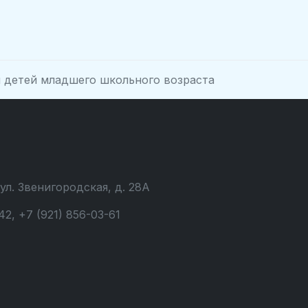
я детей младшего школьного возраста
 ул. Звенигородская, д. 28А
42, +7 (921) 856-03-61