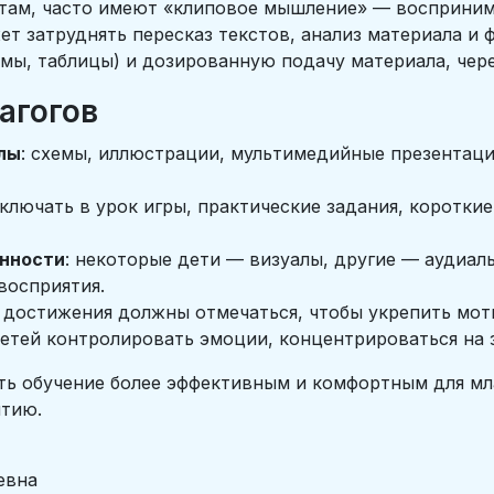
там, часто имеют «клиповое мышление» — восприни
ет затруднять пересказ текстов, анализ материала и
мы, таблицы) и дозированную подачу материала, чер
агогов
лы
: схемы, иллюстрации, мультимедийные презентаци
включать в урок игры, практические задания, коротки
нности
: некоторые дети — визуалы, другие — аудиал
восприятия.
е достижения должны отмечаться, чтобы укрепить мо
 детей контролировать эмоции, концентрироваться на 
ть обучение более эффективным и комфортным для м
итию.
евна