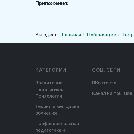
Приложения:
Вы здесь:
Главная
Публикации
Теор
КАТЕГОРИИ
СОЦ. СЕТИ
Воспитание.
ВКонтакте
Педагогика.
Канал на YouTube
Психология.
Теория и методика
обучения
Профессиональная
педагогика и