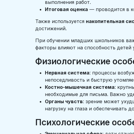
выполнения работ.
Итоговая оценка
— проводится в к
Также используется
накопительная си
достижений.
При обучении младших школьников важн
факторы влияют на способность детей 
Физиологические особ
Нервная система
: процессы возбу
непоседливость и быструю утомляе
Костно-мышечная система
: крупн
необходимые для письма. Важно уд
Органы чувств
: зрение может ухуд
нагрузку на глаза и обеспечивать 
Психологические особ
Эмоциональная сфера
: дети стан