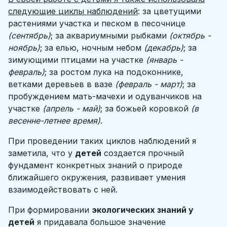
следующие циклы наблюдений
: за цветущими
растениями участка и песком в песочнице
(сентябрь)
; за аквариумными рыбками
(октябрь -
ноябрь)
; за елью, ночным небом
(декабрь)
; за
зимующими птицами на участке
(январь -
февраль)
; за ростом лука на подоконнике,
ветками деревьев в вазе
(февраль - март)
; за
пробуждением мать-мачехи и одуванчиков на
участке
(апрель - май)
; за божьей коровкой
(в
весенне-летнее время)
.
При проведении таких циклов наблюдений я
заметила, что у
детей
создается прочный
фундамент конкретных знаний о природе
ближайшего окружения, развивает умения
взаимодействовать с ней.
При формировании
экологических знаний у
детей
я придавала большое значение