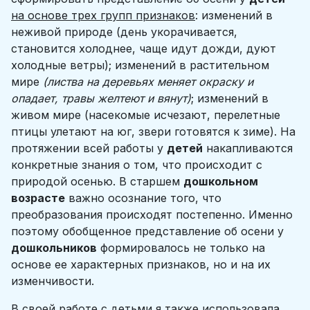
на основе трех групп признаков
: изменений в
неживой природе (день укорачивается,
становится холоднее, чаще идут дожди, дуют
холодные ветры); изменений в растительном
мире
(листва на деревьях меняет окраску и
опадает, травы желтеют и вянут)
; изменений в
живом мире (насекомые исчезают, перелетные
птицы улетают на юг, звери готовятся к зиме). На
протяжении всей работы у
детей
накапливаются
конкретные знания о том, что происходит с
природой осенью. В старшем
дошкольном
возрасте
важно осознание того, что
преобразования происходят постепенно. Именно
поэтому обобщенное представление об осени у
дошкольников
формировалось не только на
основе ее характерных признаков, но и на их
изменчивости.
В своей работе с детьми я также использовала