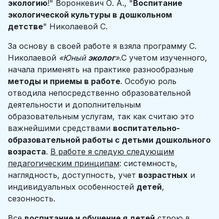
экологию
!" Воронкевич О. А., "
Воспитание
экологической культуры в дошкольном
детстве
" Николаевой С.
За основу в своей работе я взяла программу С.
Николаевой
«Юный
эколог
»
.С учетом изученного,
начала применять на практике разнообразные
методы и приемы в работе
. Особую роль
отводила непосредственно образовательной
деятельности и дополнительным
образовательным услугам, так как считаю это
важнейшими средствами
воспитательно-
образовательной работы с детьми дошкольного
возраста
.
В работе я следую следующим
педагогическим принципам
: системность,
наглядность, доступность, учет
возрастных
и
индивидуальных особенностей
детей
,
сезонность.
Все
воспитание и обучение я детей
строю в