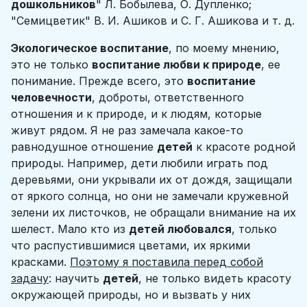
дошкольников
" Л. Бобылева, О. Дупленко;
"Семицветик" В. И. Ашиков и С. Г. Ашикова и т. д.
Экологическое воспитание
, по моему мнению,
это не только
воспитание любви к природе
, ее
понимание. Прежде всего, это
воспитание
человечности
, доброты, ответственного
отношения и к природе, и к людям, которые
живут рядом. Я не раз замечала какое-то
равнодушное отношение
детей
к красоте родной
природы. Например, дети любили играть под
деревьями, они укрывали их от дождя, защищали
от яркого солнца, но они не замечали кружевной
зелени их листочков, не обращали внимание на их
шелест. Мало кто из
детей любовался
, только
что распустившимися цветами, их яркими
красками.
Поэтому я поставила перед собой
задачу
: научить
детей
, не только видеть красоту
окружающей природы, но и вызвать у них