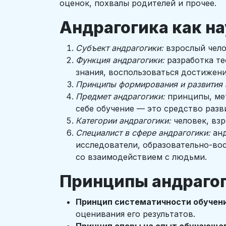
оценок, похвалы родителей и прочее.
Андрагогика как н
Субъект андрагогики:
взрослый чело
Функция андрагогики:
разработка те
знания, воспользоваться достижен
Принципы формирования и развития 
Предмет андрагогики:
принципы, мет
себе обучение — это средство раз
Категории андрагогики:
человек, взр
Специалист в сфере андрагогики:
анд
исследователи, образовательно-вос
со взаимодействием с людьми.
Принципы андраго
Принцип систематичности обучен
оценивания его результатов.