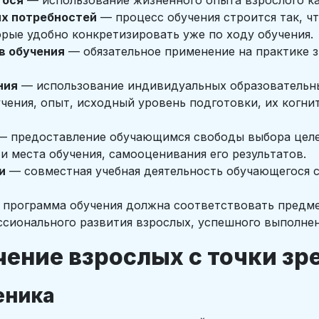
гося
— использование жизненного опыта взрослого ка
ых потребностей
— процесс обучения строится так, ч
рые удобно конкретизировать уже по ходу обучения.
в обучения
— обязательное применение на практике з
ния
— использование индивидуальных образовательн
чения, опыт, исходный уровень подготовки, их когн
 предоставление обучающимся свободы выбора целей
 и места обучения, самооценивания его результатов.
и
— совместная учебная деятельность обучающегося с
программа обучения должна соответствовать предме
ссионального развития взрослых, успешного выполнен
ение взрослых с точки зр
еника