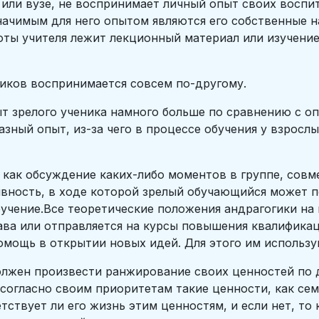
или вузе, не воспринимает личный опыт своих воспи
начимым для него опытом являются его собственные н
боты учителя лежит лекционный материал или изучени
ников воспринимается совсем по-другому.
ыт зрелого ученика намного больше по сравнению с о
зный опыт, из-за чего в процессе обучения у взрослы
 как обсуждение каких-либо моментов в группе, совм
ктивность, в ходе которой зрелый обучающийся может 
бучение.Все теоретические положения андрагогики на
ава или отправляется на курсы повышения квалифика
омощь в открытии новых идей. Для этого им использ
олжен произвести ранжирование своих ценностей по д
огласно своим приоритетам такие ценности, как семья
етствует ли его жизнь этим ценностям, и если нет, то