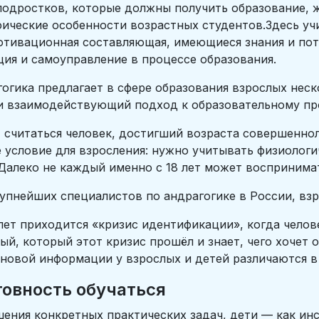
 подростков, которые должны получить образование,
фические особенности возрастных студентов.Здесь уч
отивационная составляющая, имеющиеся знания и пот
ция и самоуправление в процессе образования.
гогика предлагает в сфере образования взрослых нес
 и взаимодействующий подход к образовательному пр
 считаться человек, достигший возраста совершенноле
е условие для взросления: нужно учитывать физиологи
 Далеко не каждый именно с 18 лет может восприним
упнейших специалистов по андрагогике в России, взр
 лет приходится «кризис идентификации», когда челове
й, который этот кризис прошёл и знает, чего хочет о
новой информации у взрослых и детей различаются в
товность обучаться
шения конкретных практических задач, дети — как ин