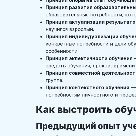
Принцип опоры на опыт обучающе
Принцип развития образовательн
образовательные потребности, кото
Принцип актуализации результато
научился взрослый.
Принцип индивидуализации обуче
конкретные потребности и цели обу
особенности.
Принцип эклектичности обучения
—
средств обучения, сроков, времени
Принцип совместной деятельност
группе.
Принцип контекстного обучения
— 
потребностям личностного и профе
Как выстроить обуч
Предыдущий опыт уч