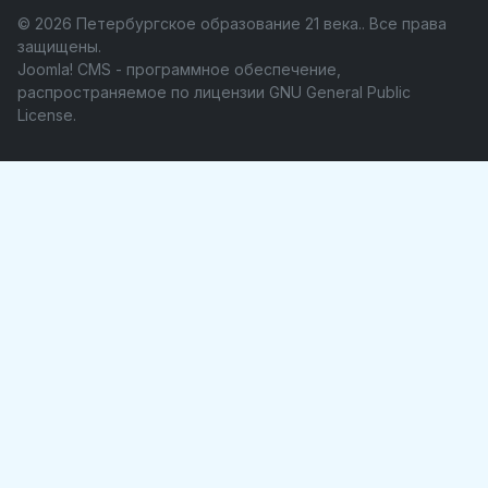
© 2026 Петербургское образование 21 века.. Все права
защищены.
Joomla! CMS
- программное обеспечение,
распространяемое по лицензии
GNU General Public
License
.