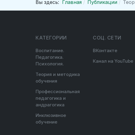
Вы здесь:
Главная
Публикации
Теор
КАТЕГОРИИ
СОЦ. СЕТИ
Воспитание.
ВКонтакте
Педагогика.
Канал на YouTube
Психология.
Теория и методика
обучения
Профессиональная
педагогика и
андрагогика
Инклюзивное
обучение