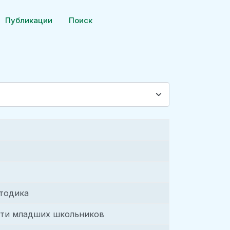
Публикации
Поиск
етодика
ости младших школьников