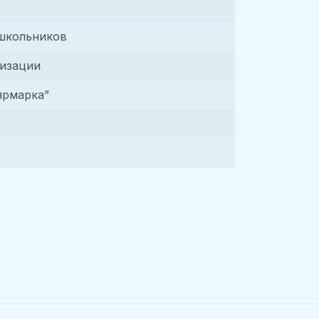
 школьников
низации
ярмарка”